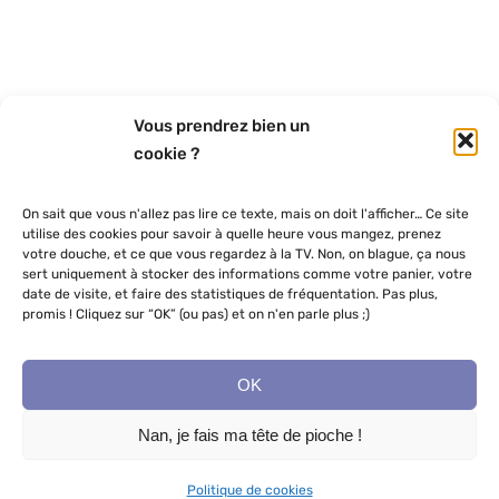
Vous prendrez bien un
cookie ?
On sait que vous n'allez pas lire ce texte, mais on doit l'afficher… Ce site
utilise des cookies pour savoir à quelle heure vous mangez, prenez
votre douche, et ce que vous regardez à la TV. Non, on blague, ça nous
sert uniquement à stocker des informations comme votre panier, votre
date de visite, et faire des statistiques de fréquentation. Pas plus,
Menu rapide
promis ! Cliquez sur “OK” (ou pas) et on n'en parle plus ;)
Accueil
OK
© Tous droits réservés 2019 | Un joli site un peu farfelu, sous la
houlette de Marie, réalisé par
Grenadyne, petite agence web
|
Boutique
Nan, je fais ma tête de pioche !
Politique Cookies
Politique de cookies