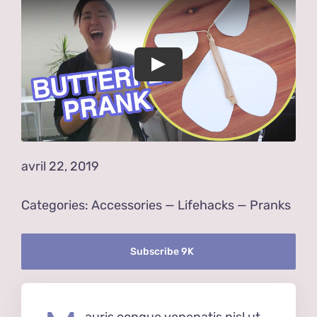
Blog
Qui suis-je ?
Contact
avril 22, 2019
Categories:
Accessories
—
Lifehacks
—
Pranks
Subscribe 9K
auris congue venenatis nisl ut