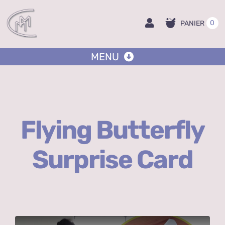
Passer
au
0
PANIER
contenu
MENU
Accueil
Flying Butterfly
Boutique
Surprise Card
Pot sur mesure
Ateliers