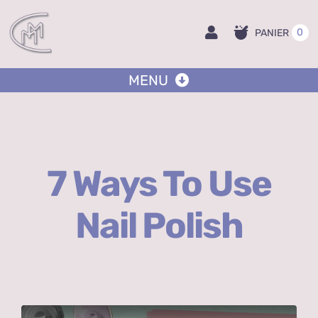
Passer
au
0
PANIER
contenu
MENU
Accueil
7 Ways To Use
Boutique
Nail Polish
Pot sur mesure
Ateliers