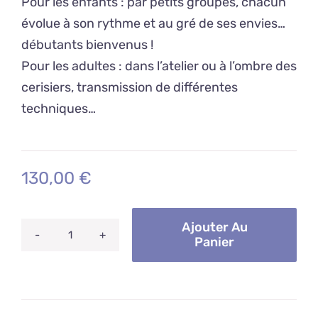
Pour les enfants : par petits groupes, chacun
évolue à son rythme et au gré de ses envies…
débutants bienvenus !
Pour les adultes : dans l’atelier ou à l’ombre des
cerisiers, transmission de différentes
techniques…
130,00
€
Ajouter Au
Panier
quantité
de
5
séances
de