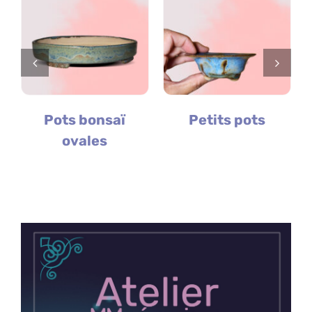
Blog
Qui suis-je ?
Pots bonsaï
Petits pots
t
ovales
Contact