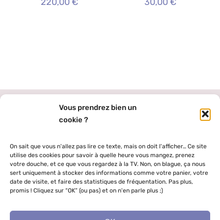
220,00
€
30,00
€
Vous prendrez bien un
cookie ?
On sait que vous n'allez pas lire ce texte, mais on doit l'afficher… Ce site
utilise des cookies pour savoir à quelle heure vous mangez, prenez
votre douche, et ce que vous regardez à la TV. Non, on blague, ça nous
Menu rapide
sert uniquement à stocker des informations comme votre panier, votre
date de visite, et faire des statistiques de fréquentation. Pas plus,
promis ! Cliquez sur “OK” (ou pas) et on n'en parle plus ;)
Accueil
© Tous droits réservés 2025 | Un joli site un peu farfelu, sous la
houlette de Marie, réalisé par
Grenadyne, petite agence web
|