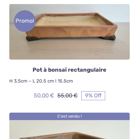
Promo!
AJOUTER AU PANIER
/
DÉTAILS
Pot à bonsaï rectangulaire
H 3.5cm – L 20.5 cm l 15.5cm
50,00
€
55,00
€
9% Off
Le
Le
prix
prix
initial
actuel
C'est vendu !
était :
est :
55,00 €.
50,00 €.