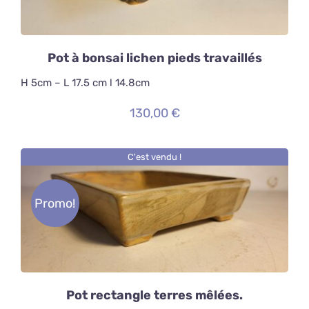
Pot à bonsai lichen pieds travaillés
H 5cm – L 17.5 cm l 14.8cm
130,00
€
C'est vendu !
Promo!
DÉTAILS
Pot rectangle terres mêlées.