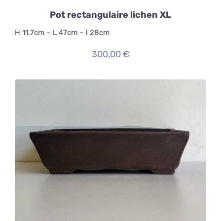
Pot rectangulaire lichen XL
H 11.7cm – L 47cm – l 28cm
300,00
€
AJOUTER AU PANIER
/
DÉTAILS