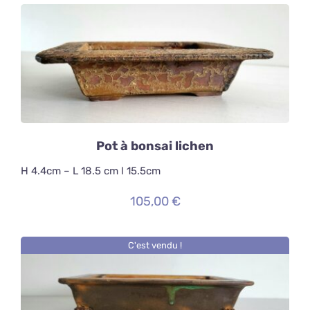
AJOUTER AU PANIER
/
DÉTAILS
Pot à bonsai lichen
H 4.4cm – L 18.5 cm l 15.5cm
105,00
€
C'est vendu !
DÉTAILS