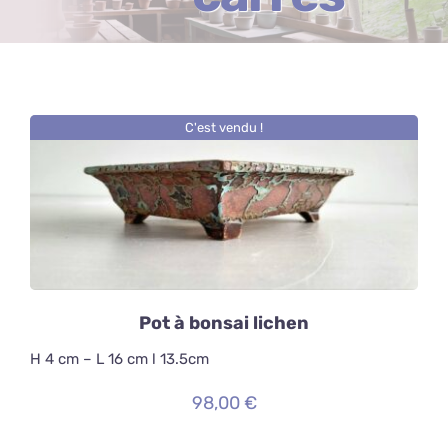
Blog
Qui suis-je ?
C'est vendu !
Contact
DÉTAILS
Pot à bonsai lichen
H 4 cm – L 16 cm l 13.5cm
98,00
€