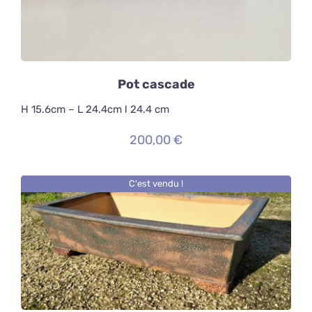
Pot cascade
H 15.6cm – L 24.4cm l 24.4 cm
200,00
€
C'est vendu !
DÉTAILS