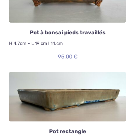
Pot à bonsai pieds travaillés
H 4.7cm – L 19 cm l 14.cm
95,00
€
AJOUTER AU PANIER
/
DÉTAILS
Pot rectangle