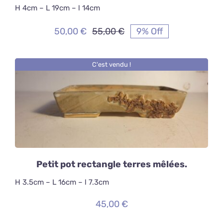
H 4cm – L 19cm – l 14cm
50,00
€
55,00
€
9% Off
Le
Le
prix
prix
initial
actuel
C'est vendu !
était :
est :
55,00 €.
50,00 €.
DÉTAILS
Petit pot rectangle terres mêlées.
H 3.5cm – L 16cm – l 7.3cm
45,00
€