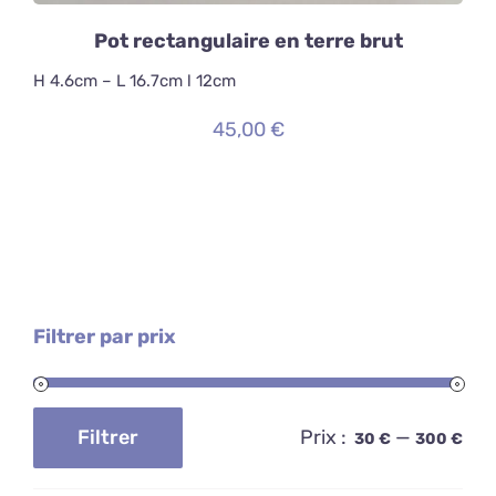
Pot rectangulaire en terre brut
H 4.6cm – L 16.7cm l 12cm
45,00
€
Filtrer par prix
Prix :
—
Filtrer
30 €
300 €
Prix
Prix
min
max