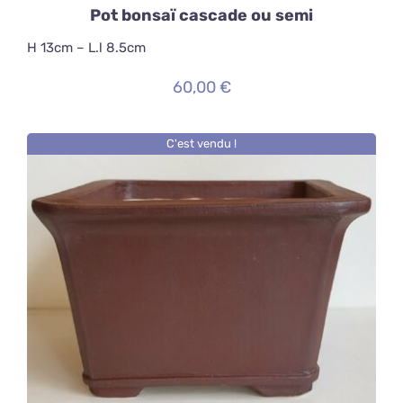
Pot bonsaï cascade ou semi
H 13cm – L.l 8.5cm
60,00
€
C'est vendu !
DÉTAILS